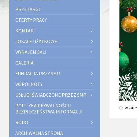
PRZETARGI
OFERTY PRACY
KONTAKT
LOKALE UŻYTKOWE
WYNAJEM SALI
GALERIA
FUNDACJA PRZY SMP
WSPÓLNOTY
USŁUGI ŚWIADCZONE PRZEZ SMP
POLITYKA PRYWATNOŚCI I
w kate
BEZPIECZEŃSTWA INFORMACJI
RODO
ARCHIWALNA STRONA