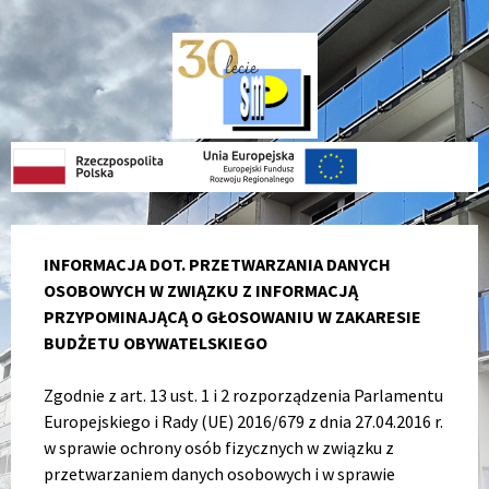
Skip
Skip
Skip
to
to
to
content
left
footer
sidebar
INFORMACJA DOT. PRZETWARZANIA DANYCH
OSOBOWYCH W ZWIĄZKU Z INFORMACJĄ
PRZYPOMINAJĄCĄ O GŁOSOWANIU W ZAKARESIE
BUDŻETU OBYWATELSKIEGO
Zgodnie z art. 13 ust. 1 i 2 rozporządzenia Parlamentu
Europejskiego i Rady (UE) 2016/679 z dnia 27.04.2016 r.
w sprawie ochrony osób fizycznych w związku z
przetwarzaniem danych osobowych i w sprawie