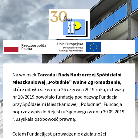
Skip
Skip
Skip
Skip
to
to
to
to
content
left
right
footer
sidebar
sidebar
Na wniosek
Zarządu
i
Rady Nadzorczej Spółdzielni
Mieszkaniowej „Południe” Walne Zgromadzenie
,
które odbyło się w dniu 26 czerwca 2019 roku, uchwałą
nr 10/2019 powołało fundację pod nazwą: Fundacja
przy Spółdzielni Mieszkaniowej „Południe”. Fundacja
poprzez wpis do Rejestru Sądowego w dniu 30.09.2019
r. uzyskała osobowość prawną.
Celem Fundacjijest prowadzenie działalności