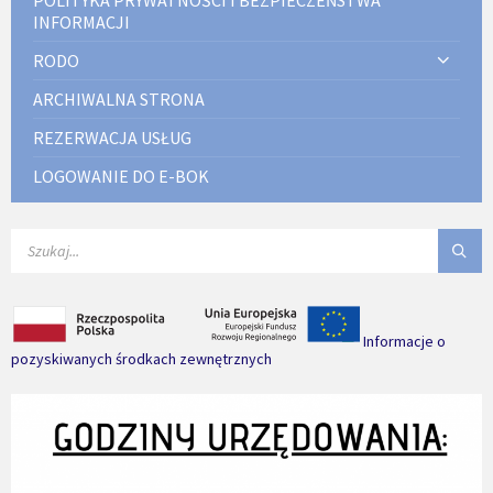
POLITYKA PRYWATNOŚCI I BEZPIECZEŃSTWA
INFORMACJI
RODO
ARCHIWALNA STRONA
REZERWACJA USŁUG
LOGOWANIE DO E-BOK
SEARCH:
Informacje o
pozyskiwanych środkach zewnętrznych