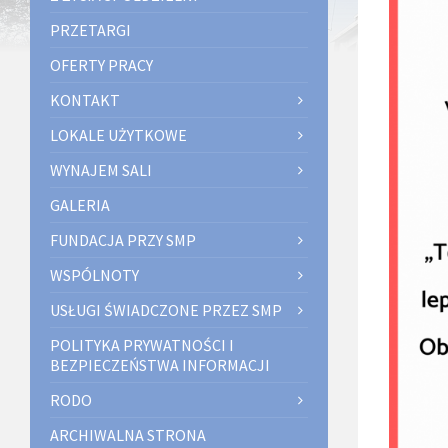
PRZETARGI
OFERTY PRACY
KONTAKT
LOKALE UŻYTKOWE
WYNAJEM SALI
GALERIA
FUNDACJA PRZY SMP
WSPÓLNOTY
USŁUGI ŚWIADCZONE PRZEZ SMP
POLITYKA PRYWATNOŚCI I
BEZPIECZEŃSTWA INFORMACJI
RODO
ARCHIWALNA STRONA