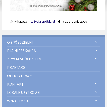
w kategorii
Z życia spółdzielni
dnia
21 grudnia 2020
O SPÓŁDZIELNI
DLA MIESZKAŃCA
Z ŻYCIA SPÓŁDZIELNI
PRZETARGI
OFERTY PRACY
KONTAKT
LOKALE UŻYTKOWE
WYNAJEM SALI