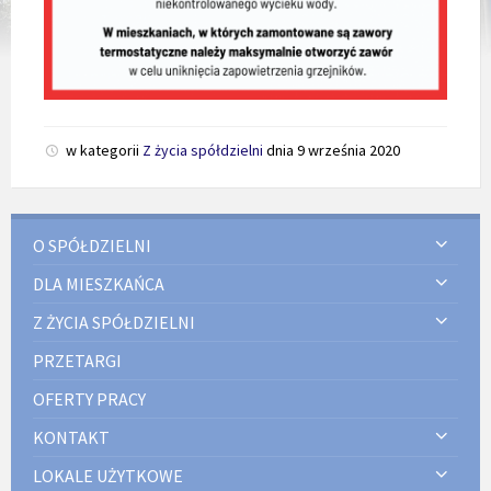
w kategorii
Z życia spółdzielni
dnia
9 września 2020
O SPÓŁDZIELNI
DLA MIESZKAŃCA
Z ŻYCIA SPÓŁDZIELNI
PRZETARGI
OFERTY PRACY
KONTAKT
LOKALE UŻYTKOWE