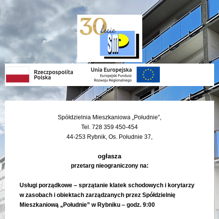
Skip
Skip
Skip
Skip
to
to
to
to
content
left
right
footer
sidebar
sidebar
Spółdzielnia Mieszkaniowa „Południe”,
Tel. 728 359 450-454
44-253 Rybnik, Os. Południe 37,
ogłasza
przetarg nieograniczony na:
Usługi porządkowe – sprzątanie klatek schodowych i korytarzy
w zasobach i obiektach zarządzanych przez Spółdzielnię
Mieszkaniową „Południe” w Rybniku – godz. 9:00