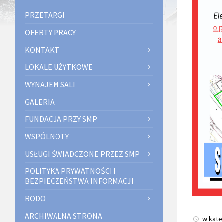
PRZETARGI
OFERTY PRACY
KONTAKT
LOKALE UŻYTKOWE
WYNAJEM SALI
GALERIA
FUNDACJA PRZY SMP
WSPÓLNOTY
USŁUGI ŚWIADCZONE PRZEZ SMP
POLITYKA PRYWATNOŚCI I
BEZPIECZEŃSTWA INFORMACJI
RODO
ARCHIWALNA STRONA
w kate