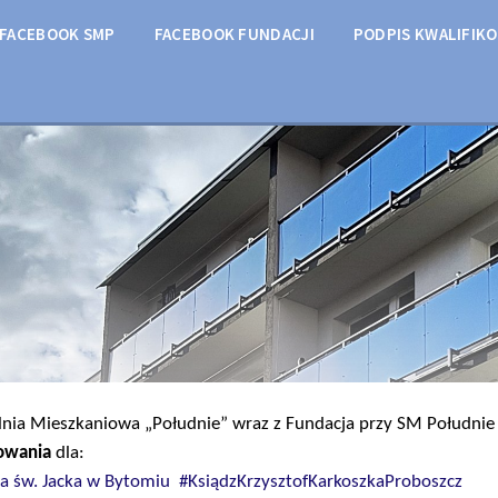
FACEBOOK SMP
FACEBOOK FUNDACJI
PODPIS KWALIFIK
lnia Mieszkaniowa „Południe” wraz z Fundacja przy SM Południ
owania
dla:
ia św. Jacka w Bytomiu
#KsiądzKrzysztofKarkoszkaProboszcz