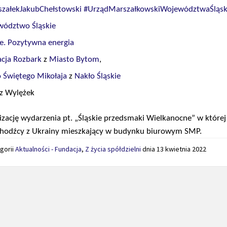
załekJakubChełstowski
#UrządMarszałkowskiWojewództwaŚląsk
ództwo Śląskie
ie. Pozytywna energia
cja Rozbark
z
Miasto Bytom
,
o Świętego Mikołaja
z
Nakło Śląskie
z Wylężek
izację wydarzenia pt. „Śląskie przedsmaki Wielkanocne” w której
uchodźcy z Ukrainy mieszkający w budynku biurowym SMP.
gorii
Aktualności - Fundacja
,
Z życia spółdzielni
dnia
13 kwietnia 2022