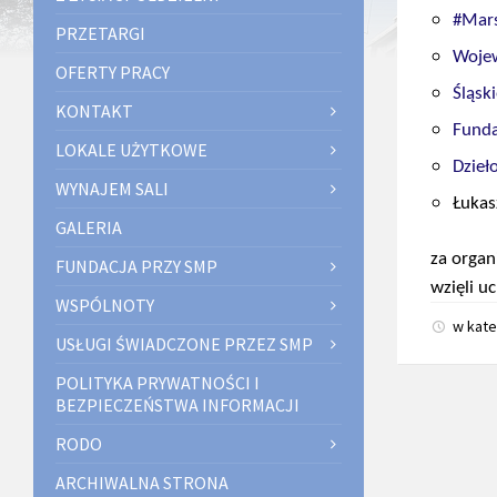
#Mars
PRZETARGI
Wojew
OFERTY PRACY
Śląsk
KONTAKT
Funda
LOKALE UŻYTKOWE
Dzieł
WYNAJEM SALI
Łukas
GALERIA
za organ
FUNDACJA PRZY SMP
wzięli 
WSPÓLNOTY
w kate
USŁUGI ŚWIADCZONE PRZEZ SMP
POLITYKA PRYWATNOŚCI I
BEZPIECZEŃSTWA INFORMACJI
RODO
ARCHIWALNA STRONA