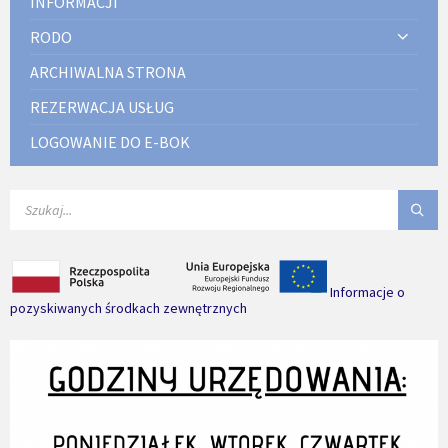
INFORMACJI
RODO
ARCHIWALNA STRONA
REZERWACJA USŁUG
LOGOWANIE DO E-BOK
SEARCH:
Informacje o
pozyskiwanych środkach zewnętrznych