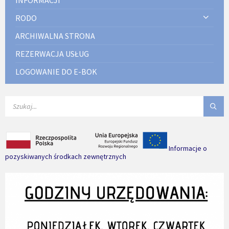
RODO
ARCHIWALNA STRONA
REZERWACJA USŁUG
LOGOWANIE DO E-BOK
SEARCH:
Informacje o
pozyskiwanych środkach zewnętrznych