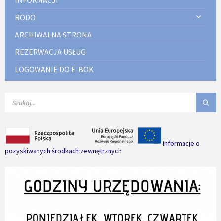
RODO
ARCHIWALNA STRONA
REZERWACJA USŁUG
LOGOWANIE DO E-BOK
SEARCH:
Informacje o
pozyskiwanych środkach zewnętrznych