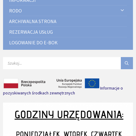
RODO
ARCHIWALNA STRONA
REZERWACJA USŁUG
LOGOWANIE DO E-BOK
SEARCH:
Informacje o
pozyskiwanych środkach zewnętrznych