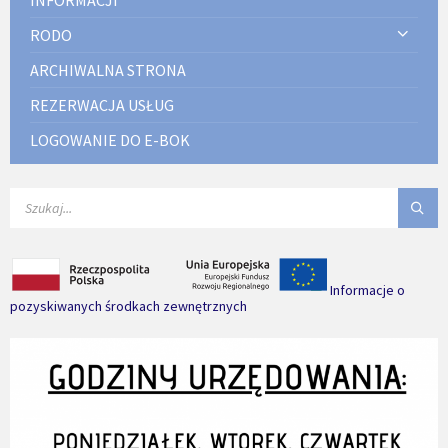
RODO
ARCHIWALNA STRONA
REZERWACJA USŁUG
LOGOWANIE DO E-BOK
SEARCH:
Informacje o
pozyskiwanych środkach zewnętrznych