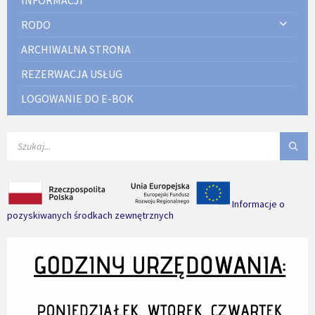
RODO
ARCHIWALNA STRONA
REZERWACJA USŁUG
LOGOWANIE DO E-BOK
SEARCH:
Informacje o
pozyskiwanych środkach zewnętrznych