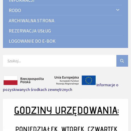
RODO
ARCHIWALNA STRONA
REZERWACJA USŁUG
LOGOWANIE DO E-BOK
SEARCH:
Informacje o
pozyskiwanych środkach zewnętrznych