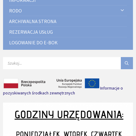
RODO
ARCHIWALNA STRONA
REZERWACJA USŁUG
LOGOWANIE DO E-BOK
SEARCH:
Informacje o
pozyskiwanych środkach zewnętrznych