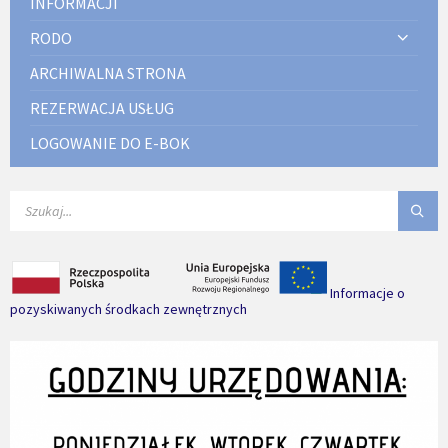
INFORMACJI
RODO
ARCHIWALNA STRONA
REZERWACJA USŁUG
LOGOWANIE DO E-BOK
SEARCH:
Informacje o
pozyskiwanych środkach zewnętrznych