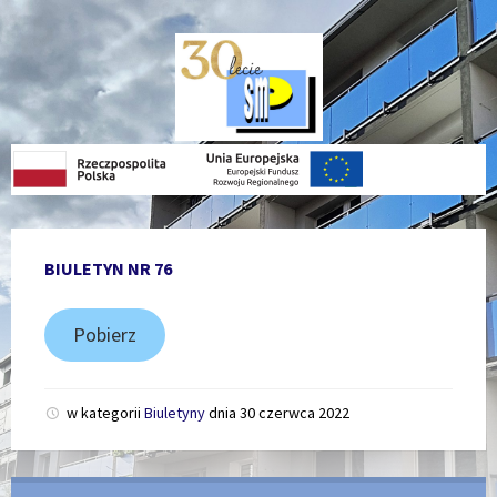
Skip
Skip
Skip
Skip
to
to
to
to
content
left
right
footer
sidebar
sidebar
BIULETYN NR 76
Pobierz
w kategorii
Biuletyny
dnia
30 czerwca 2022