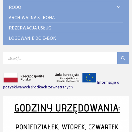
RODO
ARCHIWALNA STRONA
REZERWACJA USŁUG
LOGOWANIE DO E-BOK
SEARCH:
Informacje o
pozyskiwanych środkach zewnętrznych