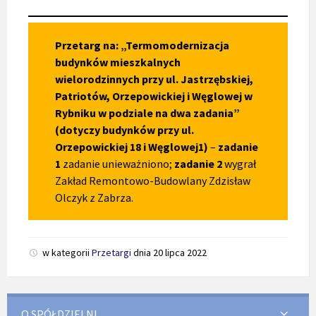
Przetarg na: „Termomodernizacja
budynków mieszkalnych
wielorodzinnych przy ul. Jastrzębskiej,
Patriotów, Orzepowickiej i Węglowej w
Rybniku w podziale na dwa zadania”
(dotyczy budynków przy ul.
Orzepowickiej 18 i Węglowej1)
–
zadanie
1
zadanie unieważniono;
zadanie 2
wygrał
Zakład Remontowo-Budowlany Zdzisław
Olczyk z Zabrza.
w kategorii
Przetargi
dnia
20 lipca 2022
O SPÓŁDZIELNI