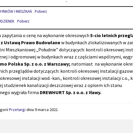
DYNKÓW I MIESZKAŃ
Pobierz
UDZIENEK
Pobierz
 zapytania o cenę na wykonanie okresowych
5-cio letnich przeg
 z Ustawą Prawo Budowlane
w budynkach zlokalizowanych w za
lni Mieszkaniowej „Południe” dotyczących: kontroli okresowej inst
znej i odgromowej w budynkach wraz z częściami wspólnymi, wygr
mo Polska Sp. z o.o. z Warszawy;
natomiast na
wykonanie okr
tnich przeglądów dotyczących: kontroli okresowej instalacji gazow
okresowej instalacji wod.-kan., kontroli okresowej instalacji c.o., 
j studzienek kanalizacji deszczowej wraz z opisem ich stanu
znego wygrała firma
DREWHURT Sp. z o.o. z Iławy.
gorii
Przetargi
dnia
9 marca 2021