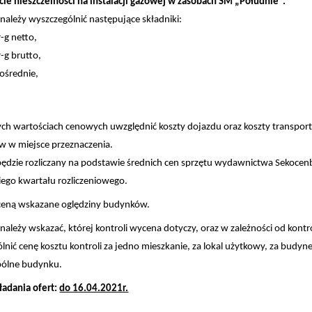
cie nieszczelności na instalacji gazowej w zasobach SM „Południe”.
 należy wyszczególnić następujące składniki:
-g netto,
-g brutto,
pośrednie,
h wartościach cenowych uwzględnić koszty dojazdu oraz koszty transpor
w w miejsce przeznaczenia.
będzie rozliczany na podstawie średnich cen sprzętu wydawnictwa Sekocen
ego kwartału rozliczeniowego.
ceną wskazane oględziny budynków.
 należy wskazać, której kontroli wycena dotyczy, oraz w zależności od kontro
lnić cenę kosztu kontroli za jedno mieszkanie, za lokal użytkowy, za budyne
pólne budynku.
ładania ofert:
do 16.04.2021r.