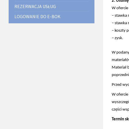
2. Usunię
REZERWACJA USŁUG
W ofercie
LOGOWANIE DO E-BOK
– stawka r
– stawka r
– koszty 
– zysk.
W podanyc
materiałó
Materiał 
poprzedni
Przed wy
W ofercie
wyszczegó
części ws
Termin sk