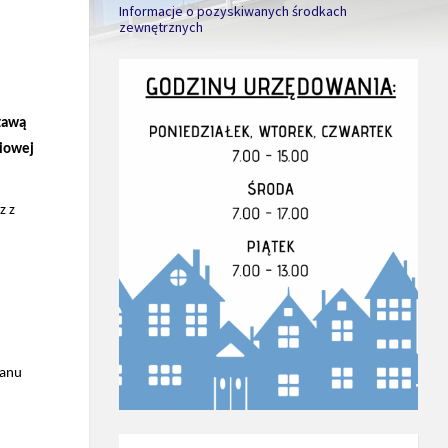
Informacje o pozyskiwanych środkach
zewnętrznych
tawą
niowej
z z
tanu