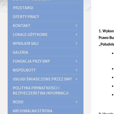
PRZETARGI
OFERTY PRACY
KONTAKT
1. Wykon
LOKALE UŻYTKOWE
Prawo Bu
WYNAJEM SALI
„Południ
GALERIA
FUNDACJA PRZY SMP
WSPÓLNOTY
USŁUGI ŚWIADCZONE PRZEZ SMP
POLITYKA PRYWATNOŚCI I
BEZPIECZEŃSTWA INFORMACJI
RODO
ARCHIWALNA STRONA