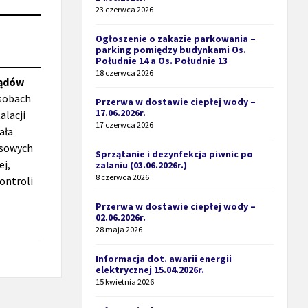
23 czerwca 2026
Ogłoszenie o zakazie parkowania –
parking pomiędzy budynkami Os.
Południe 14 a Os. Południe 13
18 czerwca 2026
lądów
sobach
Przerwa w dostawie ciepłej wody –
17.06.2026r.
alacji
17 czerwca 2026
ała
esowych
Sprzątanie i dezynfekcja piwnic po
ej,
zalaniu (03.06.2026r.)
8 czerwca 2026
kontroli
Przerwa w dostawie ciepłej wody –
02.06.2026r.
28 maja 2026
Informacja dot. awarii energii
elektrycznej 15.04.2026r.
15 kwietnia 2026