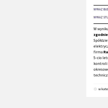
WYKAZ BU
WYKAZ ST
W wyniku
zgodnie
Spółdzie
elektryc
firma
Ra
5-cio le
kontroli 
okresowe
technic
w kate