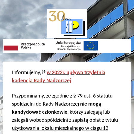
Skip
Skip
Skip
Skip
to
to
to
to
content
left
right
footer
sidebar
sidebar
Informujemy, iż
w 2022r. upływa trzyletnia
kadencja Rady Nadzorczej
.
Przypominamy, że zgodnie z § 79 ust. 6 statutu
spółdzielni do Rady Nadzorczej
nie mogą
kandydować członkowie
, którzy zalegają lub
zalegali wobec spółdzielni z zapłatą opłat z tytułu
użytkowania lokalu mieszkalnego w ciągu 12