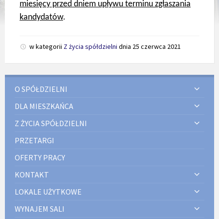
miesięcy przed dniem upływu terminu zgłaszania
kandydatów
.
w kategorii
Z życia spółdzielni
dnia
25 czerwca 2021
O SPÓŁDZIELNI
DLA MIESZKAŃCA
Z ŻYCIA SPÓŁDZIELNI
PRZETARGI
OFERTY PRACY
KONTAKT
LOKALE UŻYTKOWE
WYNAJEM SALI